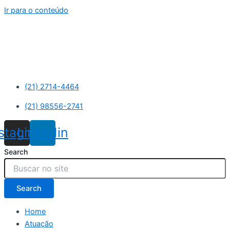
Ir para o conteúdo
(21) 2714-4464
(21) 98556-2741
nstagram
Linkedin
Search
Search
Home
Atuação