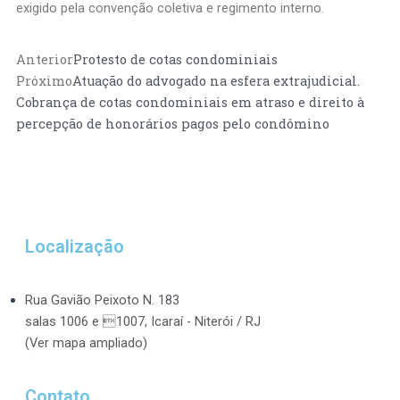
exigido pela convenção coletiva e regimento interno.
Prev
Anterior
Protesto de cotas condominiais
Next
Próximo
Atuação do advogado na esfera extrajudicial.
Cobrança de cotas condominiais em atraso e direito à
percepção de honorários pagos pelo condômino
Localização
Rua Gavião Peixoto N. 183
salas 1006 e 1007, Icaraí - Niterói / RJ
(Ver mapa ampliado)
Contato