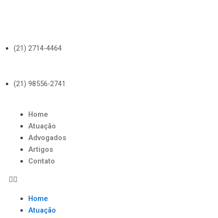
Ir
para
o
conteúdo
(21) 2714-4464
(21) 98556-2741
Menu
Home
Atuação
Advogados
Artigos
Contato
Home
Atuação