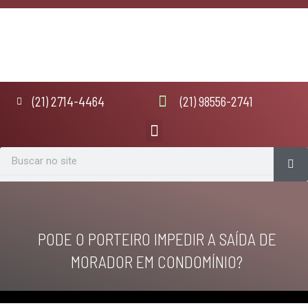
Ir
para
o
conteúdo
(21) 2714-4464
(21) 98556-2741
Menu
Se
Search
PODE O PORTEIRO IMPEDIR A SAÍDA DE
MORADOR EM CONDOMÍNIO?