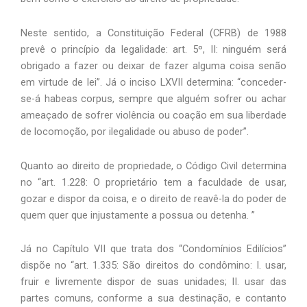
Neste sentido, a Constituição Federal (CFRB) de 1988
prevê o princípio da legalidade: art. 5º, II: ninguém será
obrigado a fazer ou deixar de fazer alguma coisa senão
em virtude de lei”. Já o inciso LXVII determina: “conceder-
se-á habeas corpus, sempre que alguém sofrer ou achar
ameaçado de sofrer violência ou coação em sua liberdade
de locomoção, por ilegalidade ou abuso de poder”.
Quanto ao direito de propriedade, o Código Civil determina
no “art. 1.228: O proprietário tem a faculdade de usar,
gozar e dispor da coisa, e o direito de reavê-la do poder de
quem quer que injustamente a possua ou detenha. ”
Já no Capítulo VII que trata dos “Condomínios Edilícios”
dispõe no “art. 1.335: São direitos do condômino: I. usar,
fruir e livremente dispor de suas unidades; II. usar das
partes comuns, conforme a sua destinação, e contanto