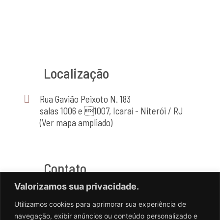
Localização
Rua Gavião Peixoto N. 183
salas 1006 e 1007, Icaraí - Niterói / RJ
(Ver mapa ampliado)
Contato
Valorizamos sua privacidade.
(21) 2714-4464
Utilizamos cookies para aprimorar sua experiência de
(21) 98556-2741
navegação, exibir anúncios ou conteúdo personalizado e