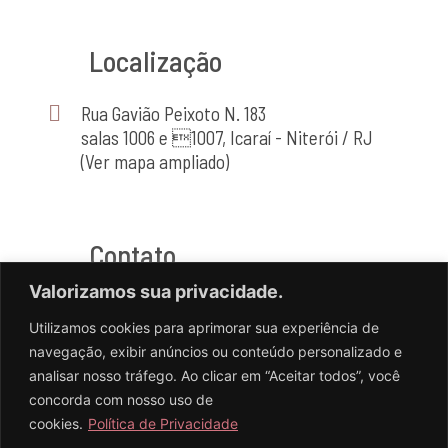
Localização
Rua Gavião Peixoto N. 183
salas 1006 e 1007, Icaraí - Niterói / RJ
(Ver mapa ampliado)
Contato
Valorizamos sua privacidade.
(21) 2714-4464
Utilizamos cookies para aprimorar sua experiência de
(21) 98556-2741
navegação, exibir anúncios ou conteúdo personalizado e
analisar nosso tráfego. Ao clicar em “Aceitar todos”, você
concorda com nosso uso de
cookies.
Política de Privacidade