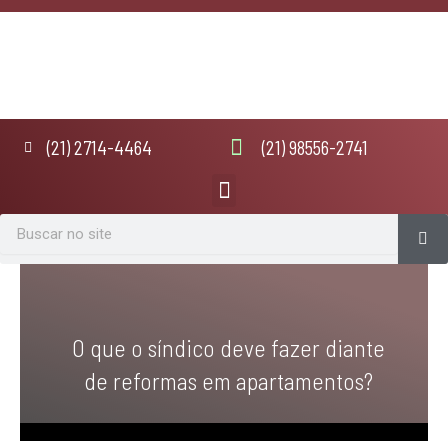
Ir
para
o
conteúdo
(21) 2714-4464
(21) 98556-2741
Menu
Se
Search
O que o síndico deve fazer diante
de reformas em apartamentos?