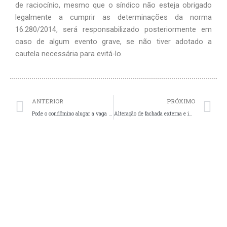
de raciocínio, mesmo que o síndico não esteja obrigado
legalmente a cumprir as determinações da norma
16.280/2014, será responsabilizado posteriormente em
caso de algum evento grave, se não tiver adotado a
cautela necessária para evitá-lo.
Prev
N
ANTERIOR
PRÓXIMO
Pode o condômino alugar a vaga da garagem para terceiros?
Alteração de fachada externa e interna: insulfilm, ar condicionado, porta da unidade, cortinas de vidro e outros