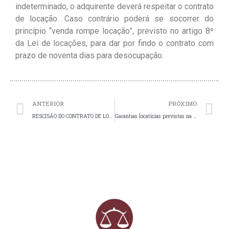
indeterminado, o adquirente deverá respeitar o contrato
de locação. Caso contrário poderá se socorrer do
princípio “venda rompe locação”, previsto no artigo 8º
da Lei de locações, para dar por findo o contrato com
prazo de noventa dias para desocupação.
Prev
N
ANTERIOR
PRÓXIMO
RESCISÃO DO CONTRATO DE LOCAÇÃO DE IMÓVEL URBANO
Garantias locatícias previstas na lei de locações: fiador, seguro fiança e caução.