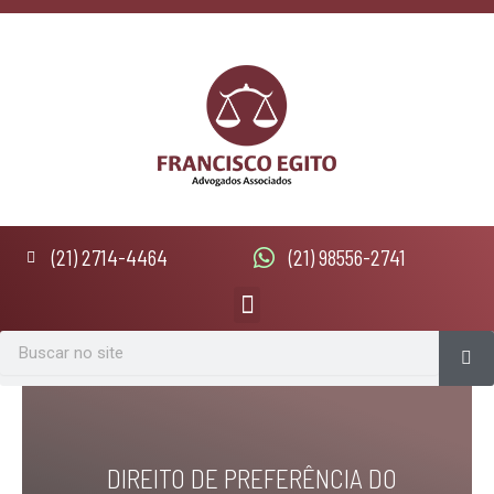
Ir
para
o
conteúdo
(21) 2714-4464
(21) 98556-2741
Menu
Se
Search
DIREITO DE PREFERÊNCIA DO