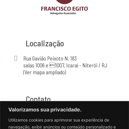
Localização
Rua Gavião Peixoto N. 183
salas 1006 e 1007, Icaraí - Niterói / RJ
(Ver mapa ampliado)
Contato
Valorizamos sua privacidade.
(21) 2714-4464
Utilizamos cookies para aprimorar sua experiência de
(21) 98556-2741
navegação, exibir anúncios ou conteúdo personalizado e