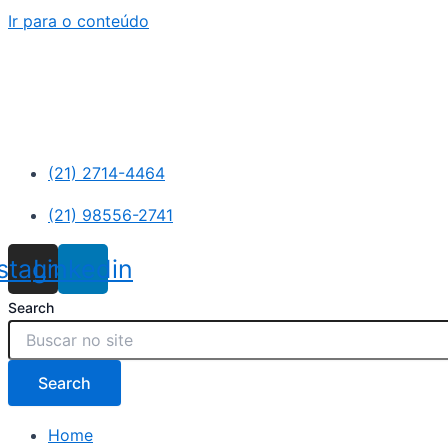
Ir para o conteúdo
(21) 2714-4464
(21) 98556-2741
nstagram
Linkedin
Search
Search
Home