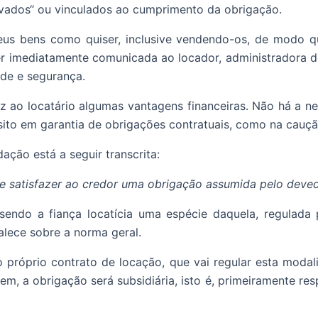
avados“ ou vinculados ao cumprimento da obrigação.
eus bens como quiser, inclusive vendendo-os, de modo qu
er imediatamente comunicada ao locador, administradora d
de e segurança.
z ao locatário algumas vantagens financeiras. Não há a n
sito em garantia de obrigações contratuais, como na cauçã
dação está a seguir transcrita:
nte satisfazer ao credor uma obrigação assumida pelo deve
sendo a fiança locatícia uma espécie daquela, regulada p
alece sobre a norma geral.
próprio contrato de locação, que vai regular esta modali
dem, a obrigação será subsidiária, isto é, primeiramente 