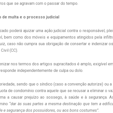
iros que se agravam com o passar do tempo.
o de multa e o processo judicial
dicado poderá ajuizar uma ação judicial contra o responsável, p
, bem como dos móveis e equipamentos atingidos pela infiltr
o juiz, caso não cumpra sua obrigação de consertar e indenizar
Civil (CC).
nizar nos termos dos artigos supracitados é amplo, exigível em 
 responde independentemente de culpa ou dolo.
opriedade, sendo que o síndico (caso a convenção autorize) ou a
quota de condomínio contra aquele que se recusar a eliminar o
rma a causar prejuízo ao sossego, à saúde e à segurança. As
ômino
“dar às suas partes a mesma destinação que tem a edifica
ade e segurança dos possuidores, ou aos bons costumes”.