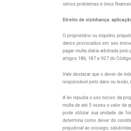
sérios problemas e ônus finance
Direito de vizinhança: aplicaçã
O proprietário ou inquilino preju
danos provocados em seu imóvel
pagar multa diária arbitrada pel
artigos 186, 187 e 927 do Código 
Vale destacar que o dever de inde
responsável pelo dano ou lesão,
A lei repudia o uso nocivo da pr
multa de até 5 vezes o valor da 
pode utilizar sua unidade de fo
determina como dever do cond
prejudicial ao sossego, salubrid