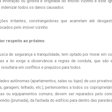
infiltração ou goteira é originada do imóvel vizinho e este i
e indenizar todos os danos causados.
ções irritantes, constrangedoras que acarretam até desga
ocados pelo imóvel vizinho.
ior respeito ao próximo
usca de segurança e tranquilidade, tem optado por morar em c
tras a lei exige a observância a regras de conduta, que são 
 resultaria em conflitos e prejuízos para todos.
ades autônomas (apartamentos, salas ou lojas) de uso privativ
s, garagem, telhado, etc.), pertencentes a todos os coproprietár
reas ou equipamentos comuns, devem ser reparados pelo con
prédio (prumada), da fachada do edifício para dentro das paredes