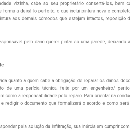
riedade vizinha, cabe ao seu proprietário consertá-los, bem 
de forma a deixá-lo perfeito, o que inclui pintura nova e compl
pintura aos demais cômodos que estejam intactos, reposição de
responsável pelo dano querer pintar só uma parede, deixando 
de
da quanto a quem cabe a obrigação de reparar os danos decor
ão de uma perícia técnica, feita por um engenheiro/ perit
em como a responsabilidade pelo reparo. Para orientar na cond
 e redigir o documento que formalizará o acordo e como será 
ponder pela solução da infiltração, sua inércia em cumprir com