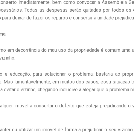
 conserto imediatamente, bem como convocar a Assembleia Gera
necessários. Todas as despesas serão quitadas por todos os
s para deixar de fazer os reparos e consertar a unidade prejudica
ema
mo em decorrência do mau uso da propriedade é comum uma un
vizinho.
e educação, para solucionar o problema, bastaria ao propri
erto. Mas lamentavelmente, em muitos dos casos, essa situação 
a evitar o vizinho, chegando inclusive a alegar que o problema n
qualquer imóvel a consertar o defeito que esteja prejudicando o 
nter ou utilizar um imóvel de forma a prejudicar o seu vizinh