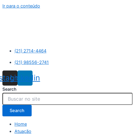
Ir para o conteúdo
(21) 2714-4464
(21) 98556-2741
nstagram
Linkedin
Search
Search
Home
Atuação