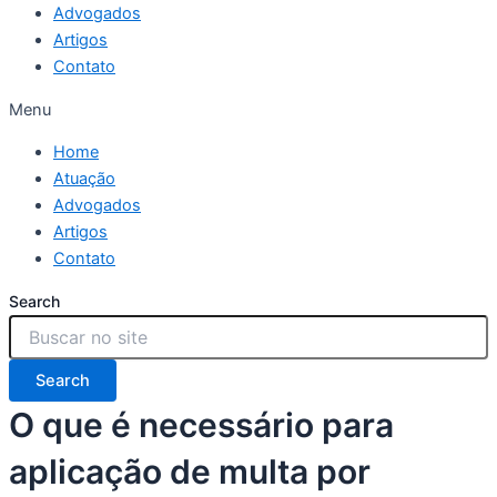
Advogados
Artigos
Contato
Menu
Home
Atuação
Advogados
Artigos
Contato
Search
Search
O que é necessário para
aplicação de multa por