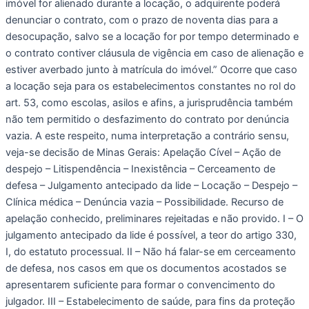
imóvel for alienado durante a locação, o adquirente poderá 
denunciar o contrato, com o prazo de noventa dias para a 
desocupação, salvo se a locação for por tempo determinado e 
o contrato contiver cláusula de vigência em caso de alienação e 
estiver averbado junto à matrícula do imóvel.” Ocorre que caso 
a locação seja para os estabelecimentos constantes no rol do 
art. 53, como escolas, asilos e afins, a jurisprudência também 
não tem permitido o desfazimento do contrato por denúncia 
vazia. A este respeito, numa interpretação a contrário sensu, 
veja-se decisão de Minas Gerais: Apelação Cível – Ação de 
despejo – Litispendência – Inexistência – Cerceamento de 
defesa – Julgamento antecipado da lide – Locação – Despejo – 
Clínica médica – Denúncia vazia – Possibilidade. Recurso de 
apelação conhecido, preliminares rejeitadas e não provido. I – O 
julgamento antecipado da lide é possível, a teor do artigo 330, 
I, do estatuto processual. II – Não há falar-se em cerceamento 
de defesa, nos casos em que os documentos acostados se 
apresentarem suficiente para formar o convencimento do 
julgador. III – Estabelecimento de saúde, para fins da proteção 