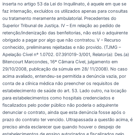
inserta no artigo 53 da Lei do Inquilinato, é aquele em que se 
faz internação, excluídos os utilizados apenas para consultas 
ou tratamento meramente ambulatorial. Precedentes do 
Superior Tribunal de Justiça. IV – Em relação ao pedido de 
retenção/indenização das benfeitorias, não está o adquirente 
obrigado a pagar por algo que não contratou. V – Recurso 
conhecido, preliminares rejeitadas e não provido. (TJMG – 
Apelação Cível nº 1.0702. 07.391019-3/001, Relator(a): Des.(a) 
Bitencourt Marcondes, 16ª Câmara Cível, julgamento em 
29/10/2008, publicação da súmula em 28/ 11/2008). No caso 
acima avaliado, entendeu-se permitida a denúncia vazia, por 
conta de a clínica médica não preencher os requisitos de 
estabelecimento de saúde do art. 53. Lado outro, na locação 
para estabelecimentos como hospitais credenciados e 
fiscalizados pelo poder público não poderia o adquirente 
denunciar o contrato, ainda que esta denúncia fosse após o 
prazo do contrato ter vencido. Ultrapassada a questão acima, é 
preciso ainda esclarecer que quando houver o despejo de 
estabelecimentos de ensino autorizados e fiscalizados pelo 