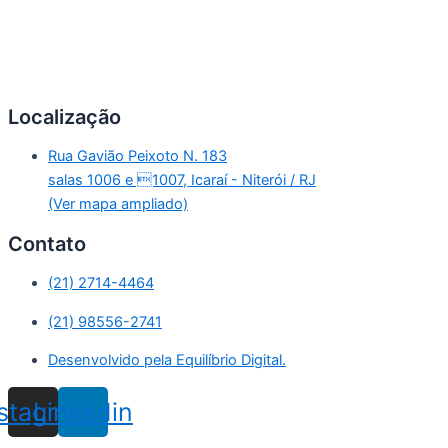
Localização
Rua Gavião Peixoto N. 183
salas 1006 e 1007, Icaraí - Niterói / RJ
(Ver mapa ampliado)
Contato
(21) 2714-4464
(21) 98556-2741
Desenvolvido pela Equilíbrio Digital.
nstagram
Linkedin