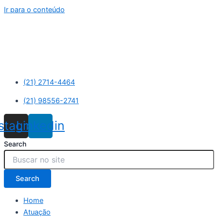
Ir para o conteúdo
(21) 2714-4464
(21) 98556-2741
nstagram
Linkedin
Search
Search
Home
Atuação