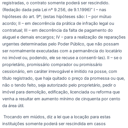
registradas, o contrato somente poderá ser rescindido. 
(Redação dada pela Lei nº 9.256, de 9.1.1996)” I – nas 
hipóteses do art. 9º; (estas hipóteses são: I – por mútuo 
acordo; II – em decorrência da prática de infração legal ou 
contratual; III – em decorrência da falta de pagamento do 
aluguel e demais encargos; IV – para a realização de reparações 
urgentes determinadas pelo Poder Público, que não possam 
ser normalmente executadas com a permanência do locatário 
no imóvel ou, podendo, ele se recuse a consenti-las). II – se o 
proprietário, promissário comprador ou promissário 
cessionário, em caráter irrevogável e imitido na posse, com 
título registrado, que haja quitado o preço da promessa ou que, 
não o tendo feito, seja autorizado pelo proprietário, pedir o 
imóvel para demolição, edificação, licenciada ou reforma que 
venha a resultar em aumento mínimo de cinquenta por cento 
da área útil.
 Trocando em miúdos, diz a lei que a locação para estas 
instituições somente poderá ser rescindida em casos 