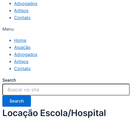
Advogados
Artigos
Contato
Menu
Home
Atuação
Advogados
Artigos
Contato
Search
Search
Locação Escola/Hospital