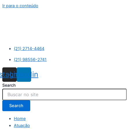
Ir para o conteúdo
(21) 2714-4464
(21) 98556-2741
nstagram
Linkedin
Search
Search
Home
Atuação