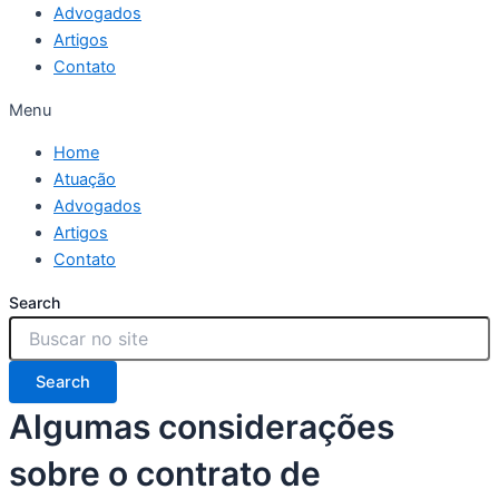
Advogados
Artigos
Contato
Menu
Home
Atuação
Advogados
Artigos
Contato
Search
Search
Algumas considerações
sobre o contrato de