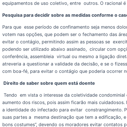
equipamentos de uso coletivo, entre  outros. O racional 
Pesquisa para decidir sobre as medidas conforme o cas
Para que  esse período de confinamento seja menos dolor
votem nas opções, que podem ser o fechamento das áreas d
evitar o contágio, permitindo assim as pessoas se  exerci
podendo ser utilizado abaixo assinado,  circular com op
conferência, assembleia  virtual ou mesmo a ligação direta
atreveria a questionar a validade da decisão, e se o fize
com boa-fé, para evitar o contágio que poderia ocorrer n
 Direito de saber sobre quem está doente
 Tendo  em vista o interesse da coletividade condominial em preservar a saúde,  cabe a quem ficar doente informar o síndico para que a coletividade  saiba do 
aumento dos riscos, pois assim ficarão mais cuidadosos. 
a identidade do infectado para evitar  constrangimento. P
suas partes a  mesma destinação que tem a edificação, e n
bons costumes”, devendo os moradores evitar contatos pr