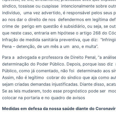
síndico, tossisse ou cuspisse  intencionalmente sobre ou
indivíduo,  uma vez advertido, é responsável pelos seus pr
ao nos dar o direito de nos  defendermos em legítima defes
crime de  perigo em questão é subsidiário, ou seja, se ou
que neste caso, entraria em hipótese o artigo 268 do Códi
Infração de medida sanitária preventiva, que diz:  “Infri
Pena – detenção, de um mês a um  ano, e multa”. 
Para a  advogada e professora de Direito Penal, “a análise 
determinação do Poder Público. Depois, porque isso diz 
Público, como já comentado, não foi  determinado aos sí
Assim, não é legítimo  cobrar do síndico que aja como au
sejam criadas demandas injustificadas. Diante disso, acat
Se as leis mudarem, todo esse prognóstico pode ser  mod
colocar na portaria e no quadro de avisos 
Medidas em defesa da nossa saúde diante do Coronaví