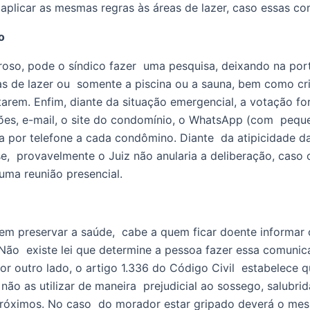
é aplicar as mesmas regras às áreas de lazer, caso essas 
o
oso, pode o síndico fazer  uma pesquisa, deixando na port
e lazer ou  somente a piscina ou a sauna, bem como criar 
tarem. Enfim, diante da situação emergencial, a votação for
ções, e-mail, o site do condomínio, o WhatsApp (com  pequ
 por telefone a cada condômino. Diante  da atipicidade da s
sse,  provavelmente o Juiz não anularia a deliberação, cas
uma reunião presencial.
Não  existe lei que determine a pessoa fazer essa comunica
or outro lado, o artigo 1.336 do Código Civil  estabelece q
ão as utilizar de maneira  prejudicial ao sossego, salubrid
óximos. No caso  do morador estar gripado deverá o mesmo