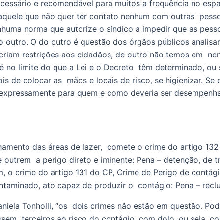
cessário e recomendável para muitos a frequência no espaç
quele que não quer ter contato nenhum com outras  pessoas,
enhuma norma que autorize o síndico a impedir que as pess
outro. O do outro é questão dos órgãos públicos analisar
iam restrições aos cidadãos, de outro não temos em  nenh
é no limite do que a Lei e o Decreto  têm determinado, ou se
s de colocar as  mãos e locais de risco, se higienizar. Se 
to  expressamente para quem e como deveria ser desempenhad
outrem  a perigo direto e iminente: Pena – detenção, de tr
 o crime do artigo 131 do CP, Crime de Perigo de contágio 
ntaminado, ato capaz de produzir o  contágio: Pena – reclu
niela Tonholli, “os  dois crimes não estão em questão. Pod
ssem  terceiros ao risco do contágio, com dolo, ou seja, c