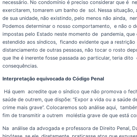
necessário. No condomínio é preciso considerar que é  ne
exercitarem, tomarem um banho de  sol. Nessa situação, a
de sua unidade, não existindo, pelo menos não ainda,  n
Podemos determinar o nosso comportamento,  e não o do 
impostas pelo Estado neste momento de  pandemia, que cr
estendido aos síndicos,  ficando evidente que a restrição 
distanciamento de outras pessoas, não tocar o rosto depoi
que lhe é inerente fosse passada ao particular, teria di
consequências. 
Interpretação equivocada do Código Penal
 Há quem  acredite que o síndico que não promova o fechamento das áreas de lazer,  comete o crime do artigo 132 do Código Penal (CP), Perigo para a  vida ou 
saúde de outrem, que dispõe: “Expor a vida ou a saúde de 
crime mais grave”. Colocaremos sob análise aqui,  também,
fim de transmitir a outrem  moléstia grave de que está co
Na  análise da advogada e professora de Direito Penal, Da
hipótese, se ele, diretamente, praticasse atos que expuse