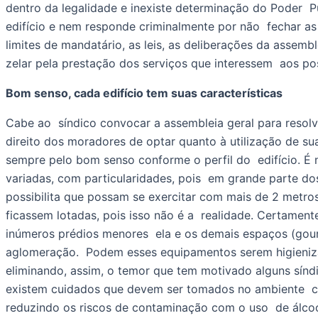
dentro da legalidade e inexiste determinação do Poder  P
edifício e nem responde criminalmente por não  fechar as á
limites de mandatário, as leis, as deliberações da assemb
zelar pela prestação dos serviços que interessem  aos poss
Bom senso, cada edifício tem suas características
Cabe ao  síndico convocar a assembleia geral para resolve
direito dos moradores de optar quanto à utilização de s
sempre pelo bom senso conforme o perfil do  edifício. É
variadas, com particularidades, pois  em grande parte do
possibilita que possam se exercitar com mais de 2 metros 
ficassem lotadas, pois isso não é a  realidade. Certam
inúmeros prédios menores  ela e os demais espaços (gourme
aglomeração.  Podem esses equipamentos serem higienizad
eliminando, assim, o temor que tem motivado alguns síndi
existem cuidados que devem ser tomados no ambiente  co
reduzindo os riscos de contaminação com o uso  de álcool