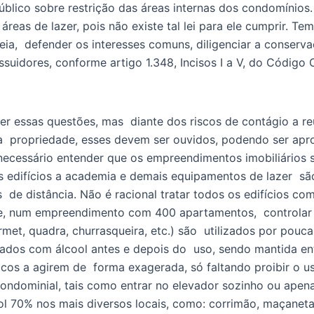
úblico sobre restrição das áreas internas dos condomínios.
reas de lazer, pois não existe tal lei para ele cumprir. Tem
leia,  defender os interesses comuns, diligenciar a conserv
uidores, conforme artigo 1.348, Incisos I a V, do Código Ci
r essas questões, mas  diante dos riscos de contágio a reu
ua  propriedade, esses devem ser ouvidos, podendo ser ap
 necessário entender que os empreendimentos imobiliários 
s edifícios a academia e demais equipamentos de lazer  são
 de distância. Não é racional tratar todos os edifícios co
ente, num empreendimento com 400 apartamentos,  controla
t, quadra, churrasqueira, etc.) são  utilizados por poucas
os com álcool antes e depois do  uso, sendo mantida entre
cos a agirem de  forma exagerada, só faltando proibir o us
ndominial, tais como entrar no elevador sozinho ou apen
 70% nos mais diversos locais, como: corrimão, maçanetas, 