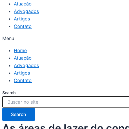
Atuação
Advogados
Artigos
Contato
Menu
Home
Atuação
Advogados
Artigos
Contato
Search
Search
As áreas de lazer do con