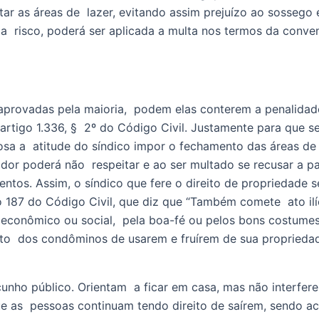
 as áreas de  lazer, evitando assim prejuízo ao sossego e
s a  risco, poderá ser aplicada a multa nos termos da conv
 aprovadas pela maioria,  podem elas conterem a penalidade
rtigo 1.336, §  2º do Código Civil. Justamente para que se
a a  atitude do síndico impor o fechamento das áreas de l
ador poderá não  respeitar e ao ser multado se recusar a pa
entos. Assim, o síndico que fere o direito de propriedade s
o 187 do Código Civil, que diz que “Também comete  ato ilíci
econômico ou social,  pela boa-fé ou pelos bons costumes”.
ito  dos condôminos de usarem e fruírem de sua propriedade,
nho público. Orientam  a ficar em casa, mas não interfe
e as  pessoas continuam tendo direito de saírem, sendo a