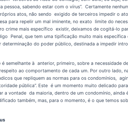
tra pessoa, sabendo estar com o vírus”.  Certamente nenhu
óprios atos, não sendo  exigido de terceiros impedir o ato 
a para repelir um mal iminente, no exato  limite do necessár
tro crime mais específico  existir, deixamos de cogitá-lo p
go  Penal, que tem uma tipificação muito mais específica q
ngir determinação do poder público, destinada a impedir in
é semelhante à  anterior, primeiro, sobre a necessidade de e
 respeito ao comportamento de cada um. Por outro lado, na
ndicos que repliquem as normas para os condomínios,  agi
toridade pública”. Este  é um momento muito delicado para 
ar a vontade  da maioria, dentro de um condomínio, ainda é
ificado também, mas, para o momento, é o que temos sobre
rus