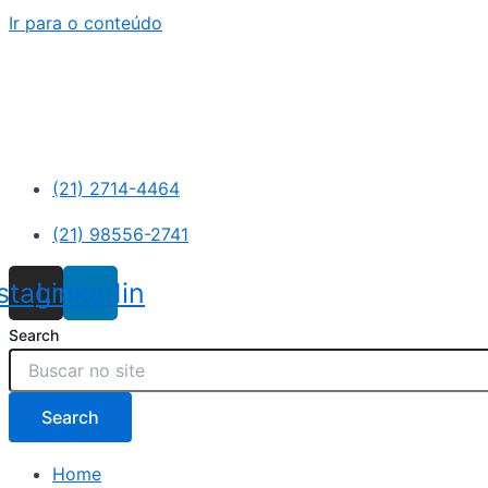
Ir para o conteúdo
(21) 2714-4464
(21) 98556-2741
nstagram
Linkedin
Search
Search
Home