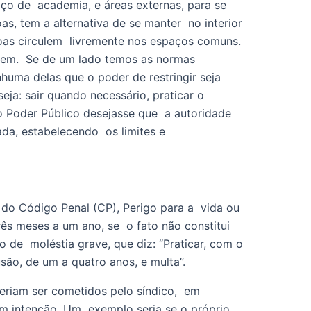
o de  academia, e áreas externas, para se 
 tem a alternativa de se manter  no interior 
oas circulem  livremente nos espaços comuns. 
em.  Se de um lado temos as normas 
uma delas que o poder de restringir seja 
ja: sair quando necessário, praticar o  
o Poder Público desejasse que  a autoridade 
a, estabelecendo  os limites e 
ês meses a um ano, se  o fato não constitui 
de  moléstia grave, que diz: “Praticar, com o 
são, de um a quatro anos, e multa”. 
eriam ser cometidos pelo síndico,  em 
om intenção. Um  exemplo seria se o próprio 