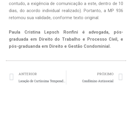
contudo, a exigência de comunicação a este, dentro de 10 
dias, do acordo individual realizado). Portanto, a MP 936 
retomou sua validade, conforme texto original.
Paula Cristina Lepsch Ronfini é advogada, pós-
graduada em Direito do Trabalho e Processo Civil, e 
pós-graduanda em Direito e Gestão Condominial.
Prev
N
ANTERIOR
PRÓXIMO
Locação de Curtíssima Temporada em Condomínio Edilício
Condômino Antissocial