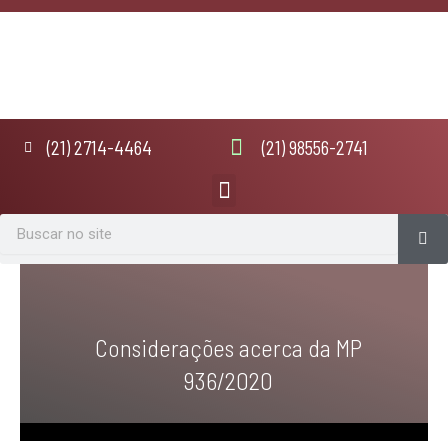
Ir
para
o
conteúdo
(21) 2714-4464
(21) 98556-2741
Menu
Se
Search
Considerações acerca da MP
936/2020