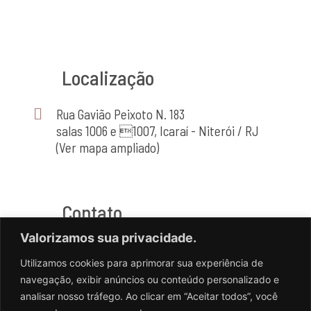
Localização
Rua Gavião Peixoto N. 183
salas 1006 e 1007, Icaraí - Niterói / RJ
(Ver mapa ampliado)
Contato
Valorizamos sua privacidade.
(21) 2714-4464
Utilizamos cookies para aprimorar sua experiência de
(21) 98556-2741
navegação, exibir anúncios ou conteúdo personalizado e
analisar nosso tráfego. Ao clicar em “Aceitar todos”, você