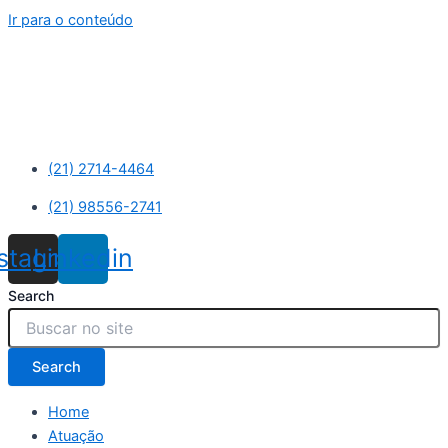
Ir para o conteúdo
(21) 2714-4464
(21) 98556-2741
nstagram
Linkedin
Search
Search
Home
Atuação