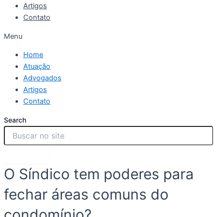
Artigos
Contato
Menu
Home
Atuação
Advogados
Artigos
Contato
Search
Search
O Síndico tem poderes para
fechar áreas comuns do
condomínio?