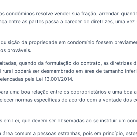
condôminos resolve vender sua fração, arrendar, quando f
nça entre as partes passa a carecer de diretrizes, uma vez
aquisição da propriedade em condomínio fossem previament
ios prováveis. 
eitadas, quando da formulação do contrato, as diretrizes 
 rural poderá ser desmembrado em área de tamanho inferio
lencadas pela Lei 13.001/2014.
ara uma boa relação entre os coproprietários e uma boa ad
elecer normas específicas de acordo com a vontade dos c
 em Lei, que devem ser observadas ao se instituir um condo
ea comum a pessoas estranhas, pois em princípio, estes d