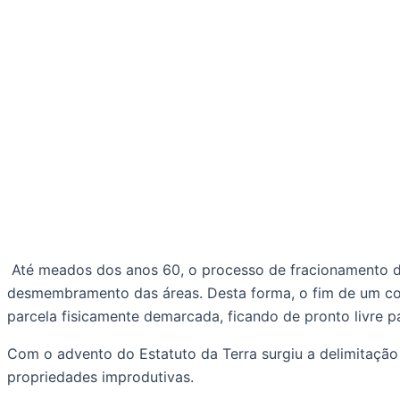
 Até meados dos anos 60, o processo de fracionamento da propriedade rural não possuía limitação de divisão, e as partilhas de imóveis ocorriam com o simples 
desmembramento das áreas. Desta forma, o fim de um cond
parcela fisicamente demarcada, ficando de pronto livre p
Com o advento do Estatuto da Terra surgiu a delimitação d
propriedades improdutivas. 