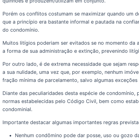
quinhões e produzem/utilizam em conjunto. 
Porém os conflitos costumam se maximizar quando um dos 
que a princípio era bastante informal e pautada na confia
do condomínio.
Muitos litígios poderiam ser evitados se no momento da 
a forma de sua administração e extinção, prevenindo litíg
Por outro lado, é de extrema necessidade que sejam resp
a sua nulidade, uma vez que, por exemplo, nenhum imóvel
fração mínima de parcelamento, salvo algumas exceções e
Diante das peculiaridades desta espécie de condomínio, p
normas estabelecidas pelo Código Civil, bem como estab
condominial. 
Importante destacar algumas importantes regras previstas
Nenhum condômino pode dar posse, uso ou gozo da ár