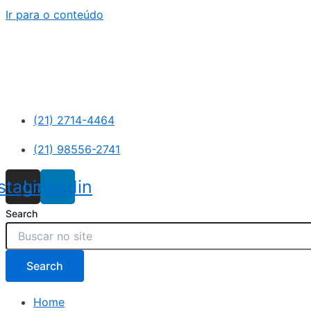
Ir para o conteúdo
(21) 2714-4464
(21) 98556-2741
nstagram
Linkedin
Search
Search
Home