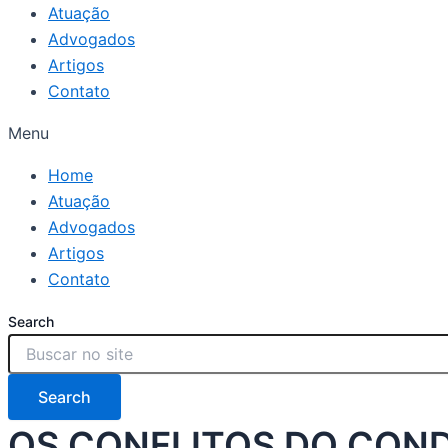
Atuação
Advogados
Artigos
Contato
Menu
Home
Atuação
Advogados
Artigos
Contato
Search
Search
OS CONFLITOS DO COND