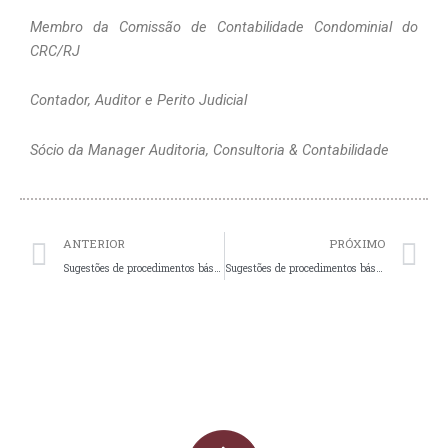
Membro da Comissão de Contabilidade Condominial do 
CRC/RJ
Contador, Auditor e Perito Judicial
Sócio da Manager Auditoria, Consultoria & Contabilidade
Prev
N
ANTERIOR
PRÓXIMO
Sugestões de procedimentos básicos para a formalização de Ata de Constituição e Instalação do Condomínio para obtenção do CNPJ
Sugestões de procedimentos básicos para a formalização de Ata de Constituição e Instalação do Condomínio para obtenção do CNPJ