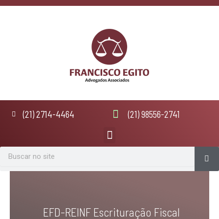
Ir
para
o
conteúdo
(21) 2714-4464
(21) 98556-2741
Menu
Se
Search
EFD-REINF Escrituração Fiscal