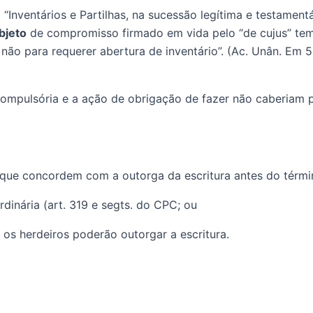
“Inventários e Partilhas, na sucessão legítima e testamentár
bjeto
 de compromisso firmado em vida pelo “de cujus” tem 
e não para requerer abertura de inventário”. (Ac. Unân. Em 5ª
ompulsória e a ação de obrigação de fazer não caberiam po
a que concordem com a outorga da escritura antes do términ
dinária (art. 319 e segts. do CPC; ou 
 os herdeiros poderão outorgar a escritura.