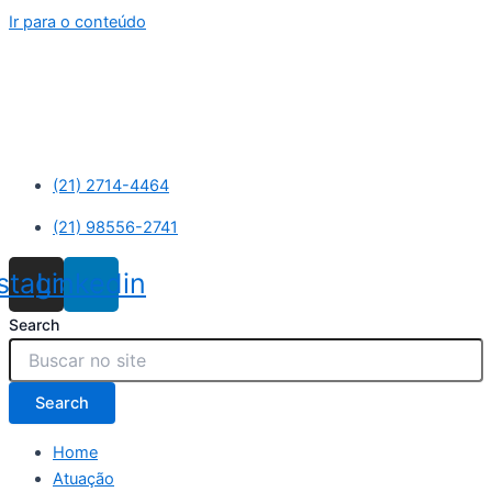
Ir para o conteúdo
(21) 2714-4464
(21) 98556-2741
nstagram
Linkedin
Search
Search
Home
Atuação