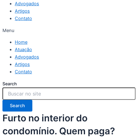
Advogados
Artigos
Contato
Menu
Home
Atuação
Advogados
Artigos
Contato
Search
Search
Furto no interior do
condomínio. Quem paga?