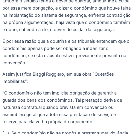
Embora o síndico tenha o dever de guardar, atribuir-lhe a culpa 
por essa mera obrigação, e dizer o condômino que houve falha 
na implantação do sistema de segurança, enfrenta contradição 
na própria argumentação, haja vista que o condômino também 
é dono, cabendo a ele, o dever de cuidar da segurança.
É por essa razão que a doutrina e os tribunais entendem que o 
condomínio apenas pode ser obrigado a indenizar o 
condômino, se esta cláusula estiver previamente prescrita na 
convenção. 
Assim justifica Biaggi Ruggiero, em sua obra “Questões 
Imobiliárias”:
“O condomínio não tem implícita obrigação de garantir a 
guarda dos bens dos condôminos. Tal prestação deriva de 
natureza contratual quando prevista em convenção ou 
assembleia geral que adota essa prestação de serviço e 
reserve para ela verba própria do orçamento.
(…). Se o condomínio não se propôs a prestar super vigilância, 