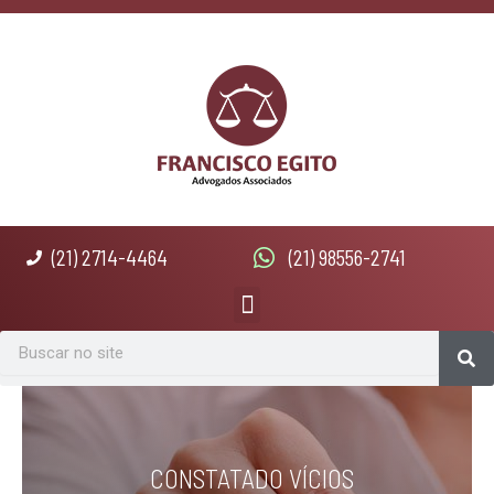
Ir
para
o
conteúdo
(21) 2714-4464
(21) 98556-2741
Menu
Se
Search
CONSTATADO VÍCIOS