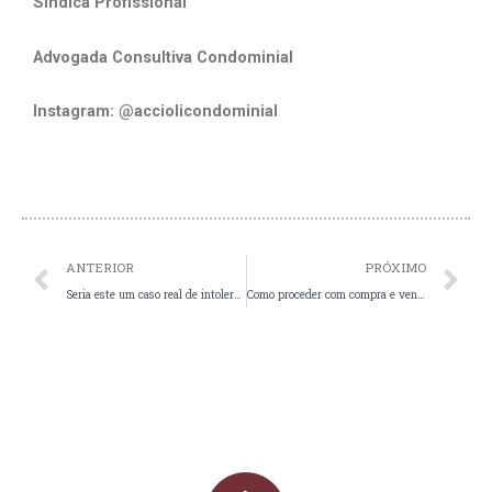
Síndica Profissional
Advogada Consultiva Condominial
Instagram: @acciolicondominial
Prev
N
ANTERIOR
PRÓXIMO
Seria este um caso real de intolerância em condomínio?
Como proceder com compra e venda de imóveis e títulos executivos passados por herança?