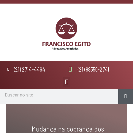
Ir
para
o
conteúdo
(21) 2714-4464
(21) 98556-2741
Menu
Se
Search
Mudança na cobrança dos