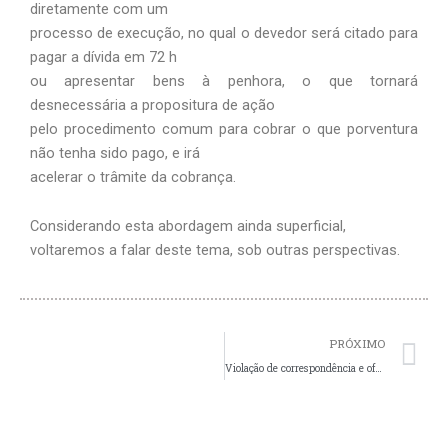
diretamente com um
processo de execução, no qual o devedor será citado para
pagar a dívida em 72 h
ou apresentar bens à penhora, o que tornará
desnecessária a propositura de ação
pelo procedimento comum para cobrar o que porventura
não tenha sido pago, e irá
acelerar o trâmite da cobrança.
Considerando esta abordagem ainda superficial,
voltaremos a falar deste tema, sob outras perspectivas.
N
PRÓXIMO
Violação de correspondência e ofensa à imagem do síndico