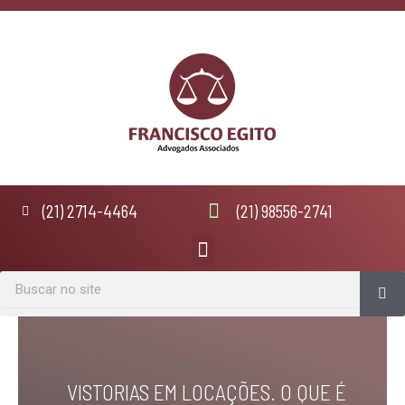
Ir
para
o
conteúdo
(21) 2714-4464
(21) 98556-2741
Menu
Se
Search
VISTORIAS EM LOCAÇÕES. O QUE É