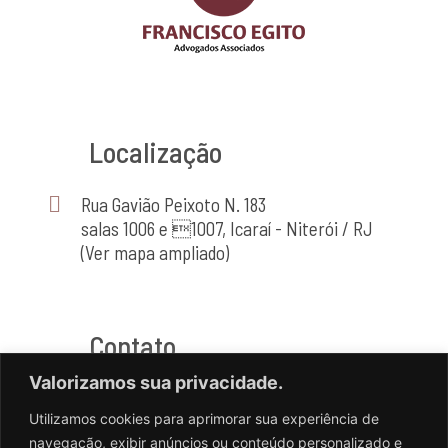
Localização
Rua Gavião Peixoto N. 183
salas 1006 e 1007, Icaraí - Niterói / RJ
(Ver mapa ampliado)
Contato
Valorizamos sua privacidade.
(21) 2714-4464
Utilizamos cookies para aprimorar sua experiência de
(21) 98556-2741
navegação, exibir anúncios ou conteúdo personalizado e