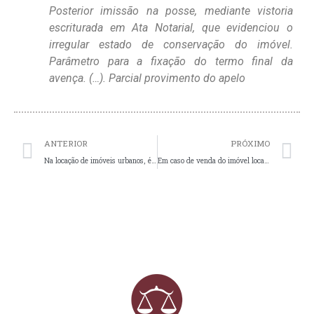
Posterior imissão na posse, mediante vistoria
escriturada em Ata Notarial, que evidenciou o
irregular estado de conservação do imóvel.
Parâmetro para a fixação do termo final da
avença. (…). Parcial provimento do apelo
Prev
N
ANTERIOR
PRÓXIMO
Na locação de imóveis urbanos, é permitida a cobrança adiantada do aluguel?
Em caso de venda do imóvel locado a terceiros, como fica o contrato? O locatário tem de desocupar o imóvel imediatamente?