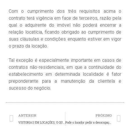
Com o cumprimento dos três requisitos acima o
contrato terá vigência em face de terceiros, razão pela
qual o adquirente do imóvel não poderá encerrar a
relação locatícia, ficando obrigado ao cumprimento de
suas cláusulas e condições enquanto estiver em vigor
o prazo da locação.
Tal exceção é especialmente importante em casos de
contratos não-residenciais, em que a continuidade do
estabelecimento em determinada localidade é fator
preponderante para a manutenção da clientela e
sucesso do negócio.
Prev
N
ANTERIOR
PRÓXIMO
VISTORIAS EM LOCAÇÕES. O QUE É ATA NOTARIAL? PODE SER UTILIZADA COMO MEIO DE PROVA DO ESTADO DE CONSERVAÇÃO DO IMÓVEL?
Pode o locador pedir a desocupação do imóvel durante a locação? Em caso afirmativo, qual o prazo para o locatário desocupar?