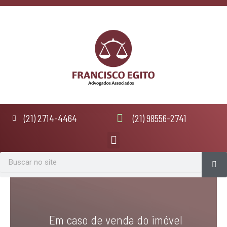
Ir
para
o
conteúdo
(21) 2714-4464
(21) 98556-2741
Menu
Se
Search
Em caso de venda do imóvel