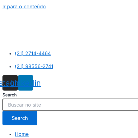
Ir para o conteúdo
(21) 2714-4464
(21) 98556-2741
nstagram
Linkedin
Search
Search
Home