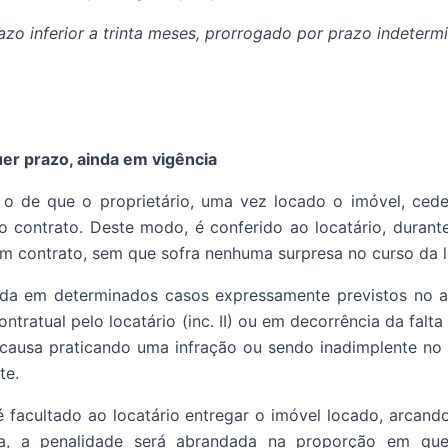
azo inferior a trinta meses, prorrogado por prazo indeterm
uer prazo, ainda em vigência
o de que o proprietário, uma vez locado o imóvel, ced
 contrato. Deste modo, é conferido ao locatário, durante
m contrato, sem que sofra nenhuma surpresa no curso da 
da em determinados casos expressamente previstos no ar
contratual pelo locatário (inc. II) ou em decorrência da fa
er causa praticando uma infração ou sendo inadimplente n
te.
é facultado ao locatário entregar o imóvel locado, arcand
eja, a penalidade será abrandada na proporção em que