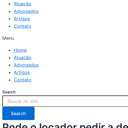
Atuação
Advogados
Artigos
Contato
Menu
Home
Atuação
Advogados
Artigos
Contato
Search
Search
Pode o locador pedir a 