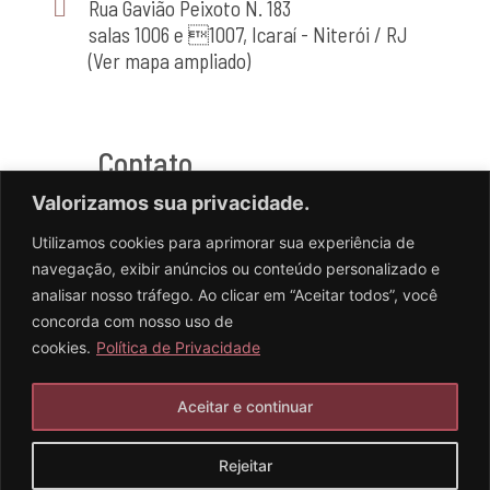
Rua Gavião Peixoto N. 183
salas 1006 e 1007, Icaraí - Niterói / RJ
(Ver mapa ampliado)
Contato
Valorizamos sua privacidade.
(21) 2714-4464
Utilizamos cookies para aprimorar sua experiência de
(21) 98556-2741
navegação, exibir anúncios ou conteúdo personalizado e
analisar nosso tráfego. Ao clicar em “Aceitar todos”, você
concorda com nosso uso de
cookies.
Política de Privacidade
Aceitar e continuar
Desenvolvido pela Equilíbrio Digital.
Rejeitar
I
L
n
i