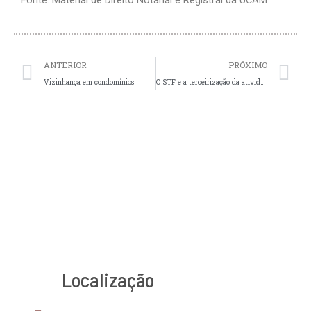
Fonte: Material de Direito Notarial e Registral da UCAM
Prev
N
ANTERIOR
PRÓXIMO
Vizinhança em condomínios
O STF e a terceirização da atividade-fim
Localização