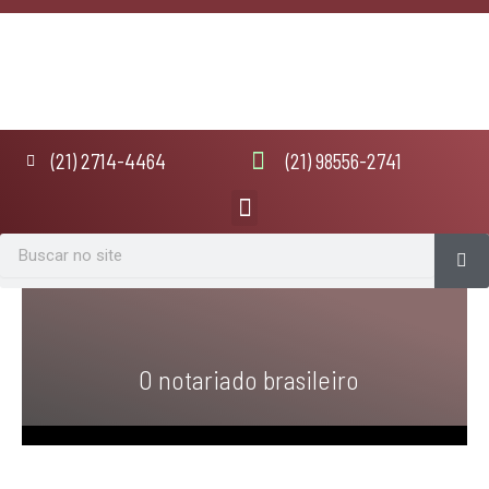
Ir
para
o
conteúdo
(21) 2714-4464
(21) 98556-2741
Menu
Se
Search
O notariado brasileiro