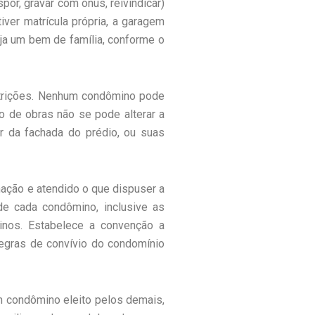
or, gravar com ônus, reivindicar)
iver matrícula própria, a garagem
ja um bem de família, conforme o
estrições. Nenhum condômino pode
o de obras não se pode alterar a
or da fachada do prédio, ou suas
ação e atendido o que dispuser a
e cada condômino, inclusive as
nos. Estabelece a convenção a
regras de convívio do condomínio
um condômino eleito pelos demais,