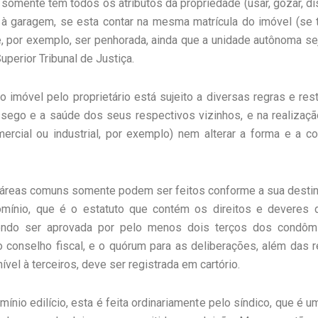
omente tem todos os atributos da propriedade (usar, gozar, disp
l à garagem, se esta contar na mesma matrícula do imóvel (se t
e, por exemplo, ser penhorada, ainda que a unidade autônoma se
perior Tribunal de Justiça.
o imóvel pelo proprietário está sujeito a diversas regras e r
ego e a saúde dos seus respectivos vizinhos, e na realizaçã
ercial ou industrial, por exemplo) nem alterar a forma e a c
s áreas comuns somente podem ser feitos conforme a sua destin
mínio, que é o estatuto que contém os direitos e deveres d
ndo ser aprovada por pelo menos dois terços dos condômi
conselho fiscal, e o quórum para as deliberações, além das 
ível à terceiros, deve ser registrada em cartório.
ínio edilício, esta é feita ordinariamente pelo síndico, que é 