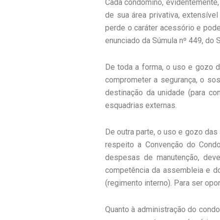
Cada condômino, evidentemente, s
de sua área privativa, extensíve
perde o caráter acessório e pod
enunciado da Súmula nº 449, do Su
De toda a forma, o uso e gozo d
comprometer a segurança, o soss
destinação da unidade (para com
esquadrias externas.
De outra parte, o uso e gozo da
respeito a Convenção do Condo
despesas de manutenção, deve
competência da assembleia e do 
(regimento interno). Para ser opon
Quanto à administração do condom