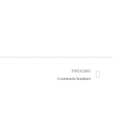
Next
PRÓXIMO
O notariado brasileiro