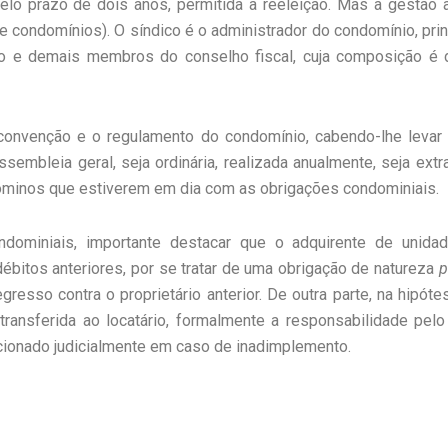
elo prazo de dois anos, permitida a reeleição. Mas a gestão 
e condomínios). O síndico é o administrador do condomínio, princ
o e demais membros do conselho fiscal, cuja composição é d
 convenção e o regulamento do condomínio, cabendo-lhe levar
mbleia geral, seja ordinária, realizada anualmente, seja extra
minos que estiverem em dia com as obrigações condominiais.
ndominiais, importante destacar que o adquirente de uni
ébitos anteriores, por se tratar de uma obrigação de natureza
p
resso contra o proprietário anterior. De outra parte, na hipóte
 transferida ao locatário, formalmente a responsabilidade p
acionado judicialmente em caso de inadimplemento.