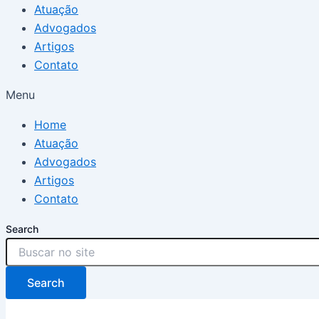
Atuação
Advogados
Artigos
Contato
Menu
Home
Atuação
Advogados
Artigos
Contato
Search
Search