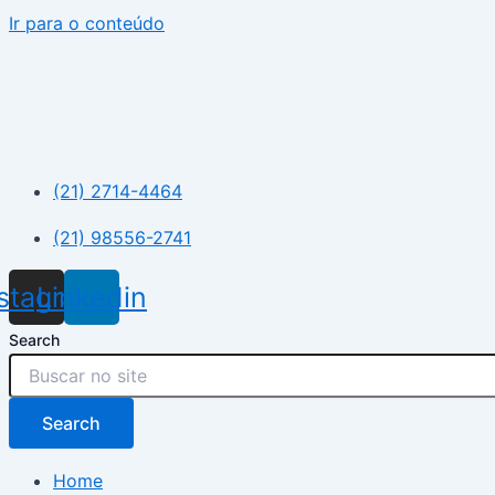
Ir para o conteúdo
(21) 2714-4464
(21) 98556-2741
nstagram
Linkedin
Search
Search
Home