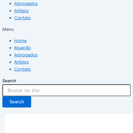
Advogados
Artigos
Contato
Menu
Home
Atuação
Advogados
Artigos
Contato
Search
Search