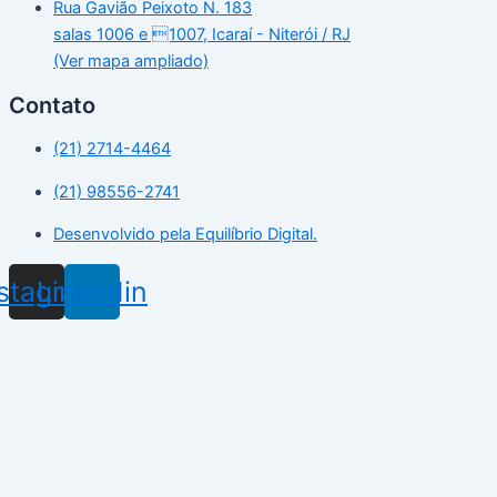
Rua Gavião Peixoto N. 183
salas 1006 e 1007, Icaraí - Niterói / RJ
(Ver mapa ampliado)
Contato
(21) 2714-4464
(21) 98556-2741
Desenvolvido pela Equilíbrio Digital.
nstagram
Linkedin