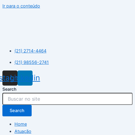
Ir para o conteúdo
(21) 2714-4464
(21) 98556-2741
nstagram
Linkedin
Search
Search
Home
Atuação