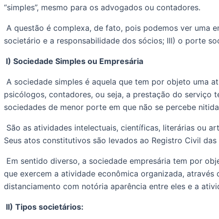
“simples”, mesmo para os advogados ou contadores.
 A questão é complexa, de fato, pois podemos ver uma empresa sob várias classificações, como I) a natureza, se sociedade simples ou empresária; II) o tipo 
societário e a responsabilidade dos sócios; III) o porte so
 I) Sociedade Simples ou Empresária
 A sociedade simples é aquela que tem por objeto uma atividade não empresarial, em que os sócios exercem as suas profissões, como médicos, advogados, 
psicólogos, contadores, ou seja, a prestação do serviço 
sociedades de menor porte em que não se percebe nitid
 São as atividades intelectuais, científicas, literárias ou artísticas que unem capitais e criam uma pessoa jurídica sem a adoção de uma organização empresarial. 
Seus atos constitutivos são levados ao Registro Civil das
 Em sentido diverso, a sociedade empresária tem por objeto a atividade econômica organizada para a produção ou circulação de bens ou serviços. São aquelas 
que exercem a atividade econômica organizada, através d
distanciamento com notória aparência entre eles e a ativi
 II) Tipos societários: