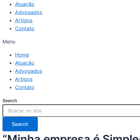
Atuação
Advogados
Artigos
Contato
Menu
Home
Atuação
Advogados
Artigos
Contato
Search
Search
“Minha empresa é Simples