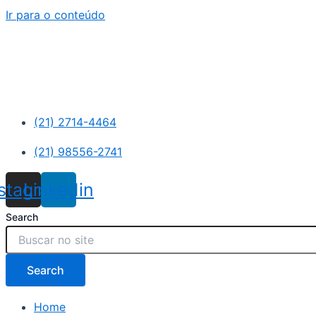
Ir para o conteúdo
(21) 2714-4464
(21) 98556-2741
nstagram
Linkedin
Search
Search
Home