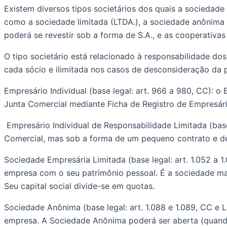
Existem diversos tipos societários dos quais a sociedade
como a sociedade limitada (LTDA.), a sociedade anônima (S
poderá se revestir sob a forma de S.A., e as cooperativ
O tipo societário está relacionado à responsabilidade dos
cada sócio e ilimitada nos casos de desconsideração da 
Empresário Individual (base legal: art. 966 a 980, CC): o
Junta Comercial mediante Ficha de Registro de Empresário
 Empresário Individual de Responsabilidade Limitada (base legal: art. 980-A, CC): muito semelhante ao empresário individual, também é registrado na Junta 
Comercial, mas sob a forma de um pequeno contrato e deve
Sociedade Empresária Limitada (base legal: art. 1.052 a 1
empresa com o seu patrimônio pessoal. É a sociedade mais
Seu capital social divide-se em quotas.
Sociedade Anônima (base legal: art. 1.088 e 1.089, CC e L
empresa. A Sociedade Anônima poderá ser aberta (quando 