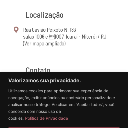
Localização
Rua Gavião Peixoto N. 183
salas 1006 e 1007, Icaraí - Niterói / RJ
(Ver mapa ampliado)
Contato
Valorizamos sua privacidade.
(21) 2714-4464
Utilizamos cookies para aprimorar sua experiência de
(21) 98556-2741
navegação, exibir anúncios ou conteúdo personalizado e
analisar nosso tráfego. Ao clicar em “Aceitar todos”, você
concorda com nosso uso de
cookies.
Política de Privacidade