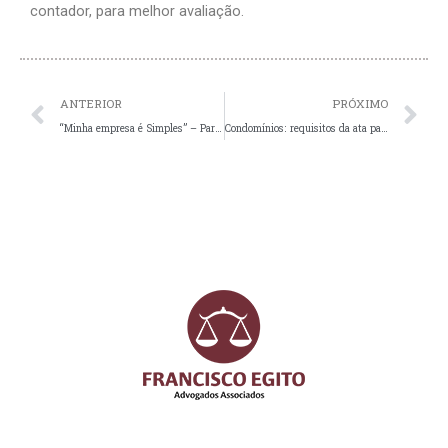
contador, para melhor avaliação.
Prev
N
ANTERIOR
PRÓXIMO
“Minha empresa é Simples” – Parte 1
Condomínios: requisitos da ata para instruir processo de execução