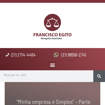
Ir
para
o
conteúdo
(21) 2714-4464
(21) 98556-2741
Menu
Se
Search
“Minha empresa é Simples” – Parte