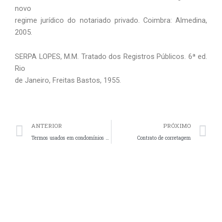
novo
regime jurídico do notariado privado. Coimbra: Almedina,
2005.
SERPA LOPES, M.M. Tratado dos Registros Públicos. 6ª ed.
Rio
de Janeiro, Freitas Bastos, 1955.
Prev
N
ANTERIOR
PRÓXIMO
Termos usados em condomínios – Parte 2
Contrato de corretagem