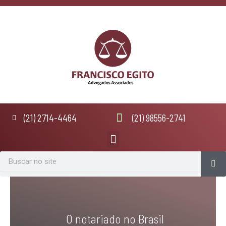
Ir
para
o
conteúdo
(21) 2714-4464
(21) 98556-2741
Menu
Se
Search
O notariado no Brasil