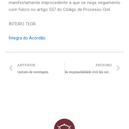
manifestamente improcedente a que se nega seguimento
com fulcro no artigo 557 do Código de Processo Civil.
INTEIRO TEOR
Íntegra do Acórdão
Prev
N
ANTERIOR
PRÓXIMO
Contrato de corretagem
Da responsabilidade civil dos notários e registradores