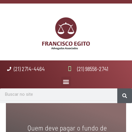
Ir
para
o
conteúdo
(21) 2714-4464
(21) 98556-2741
Menu
Se
Search
Quem deve pagar o fundo de