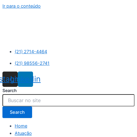
Ir para o conteúdo
(21) 2714-4464
(21) 98556-2741
nstagram
Linkedin
Search
Search
Home
Atuação