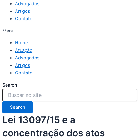
Advogados
Artigos
Contato
Menu
Home
Atuação
Advogados
Artigos
Contato
Search
Search
Lei 13097/15 e a
concentração dos atos