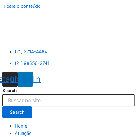
Ir para o conteúdo
(21) 2714-4464
(21) 98556-2741
nstagram
Linkedin
Search
Search
Home
Atuação