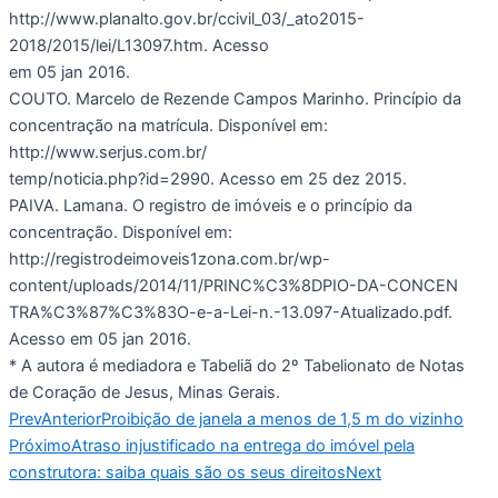
http://www.planalto.gov.br/ccivil_03/_ato2015-
2018/2015/lei/L13097.htm. Acesso
em 05 jan 2016.
COUTO. Marcelo de Rezende Campos Marinho. Princípio da
concentração na matrícula. Disponível em:
http://www.serjus.com.br/
temp/noticia.php?id=2990. Acesso em 25 dez 2015.
PAIVA. Lamana. O registro de imóveis e o princípio da
concentração. Disponível em:
http://registrodeimoveis1zona.com.br/wp-
content/uploads/2014/11/PRINC%C3%8DPIO-DA-CONCEN
TRA%C3%87%C3%83O-e-a-Lei-n.-13.097-Atualizado.pdf.
Acesso em 05 jan 2016.
* A autora é mediadora e Tabeliã do 2º Tabelionato de Notas
de Coração de Jesus, Minas Gerais.
Prev
Anterior
Proibição de janela a menos de 1,5 m do vizinho
Próximo
Atraso injustificado na entrega do imóvel pela
construtora: saiba quais são os seus direitos
Next