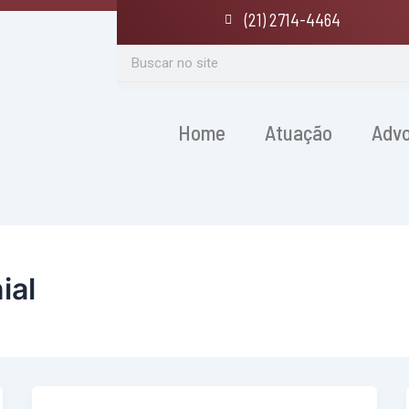
(21) 2714-4464
Search
Home
Atuação
Adv
ial