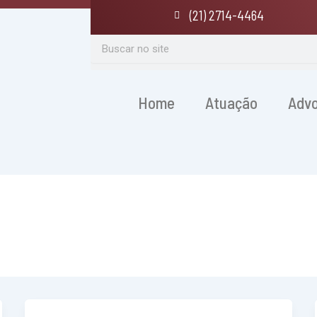
(21) 2714-4464
Search
Home
Atuação
Adv