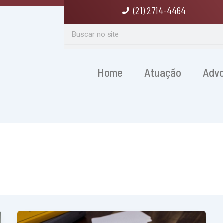
(21) 2714-4464
Search
Home
Atuação
Adv