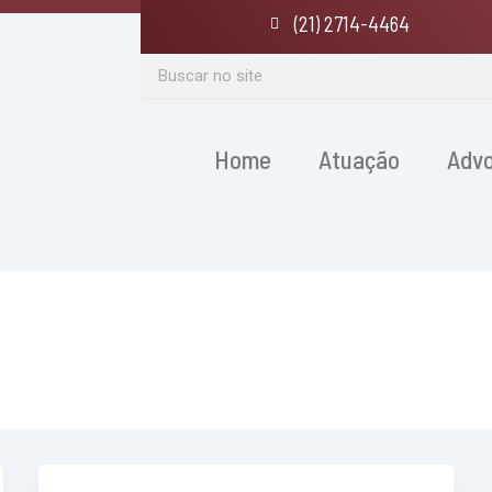
(21) 2714-4464
Search
Home
Atuação
Adv