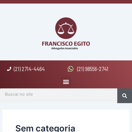
Ir
Post
para
pagination
o
conteúdo
(21) 2714-4464
(21) 98556-2741
Menu
Se
Search
Sem categoria